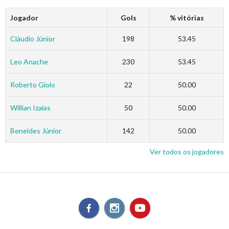
Jogador
Gols
% vitórias
Cláudio Júnior
198
53.45
Leo Anache
230
53.45
Roberto Giolo
22
50.00
Willian Izaias
50
50.00
Beneides Júnior
142
50.00
Ver todos os jogadores