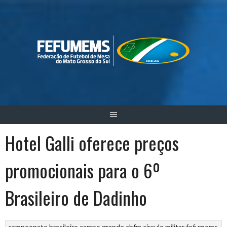
Skip
to
content
Hotel Galli oferece preços
promocionais para o 6º
Brasileiro de Dadinho
campeonato brasileiro
campo grande
cbfm
círculo militar
fefumems