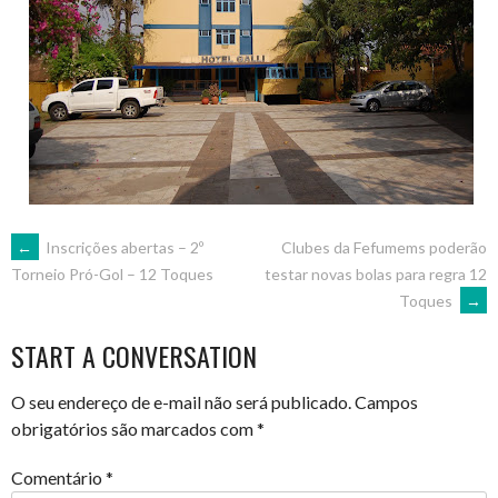
POST
←
Inscrições abertas – 2º
Clubes da Fefumems poderão
testar novas bolas para regra 12
Torneio Pró-Gol – 12 Toques
Toques
→
NAVIGATION
START A CONVERSATION
O seu endereço de e-mail não será publicado.
Campos
obrigatórios são marcados com
*
Comentário
*