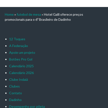
Home
»
futebol de mesa
»
Hotel Galli oferece preços
promocionais para o 6º Brasileiro de Dadinho
12 Toques
A Federação
Apoie um projeto
Botões Pro Gol
Calendário 2025
Calendário 2026
Clube Indaiá
Clubes
Contato
Dadinho
Desempenho por atleta