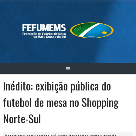
Skip
to
content
Inédito: exibição pública do
futebol de mesa no Shopping
Norte-Sul
botonismo
campeonato sul-mato-grossense
campo grande