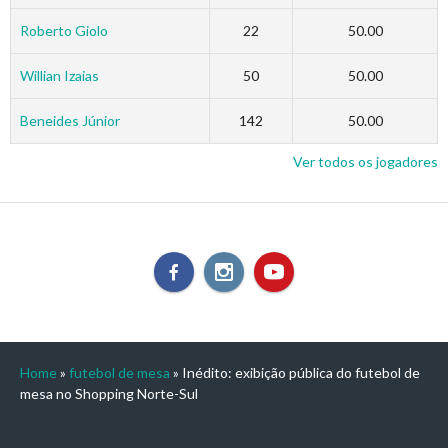
Roberto Giolo
22
50.00
Willian Izaias
50
50.00
Beneides Júnior
142
50.00
Ver todos os jogadores
Home
»
futebol de mesa
»
Inédito: exibição pública do futebol de
mesa no Shopping Norte-Sul