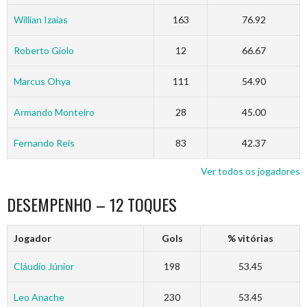
Willian Izaias
163
76.92
Roberto Giolo
12
66.67
Marcus Ohya
111
54.90
Armando Monteiro
28
45.00
Fernando Reis
83
42.37
Ver todos os jogadores
DESEMPENHO – 12 TOQUES
Jogador
Gols
% vitórias
Cláudio Júnior
198
53.45
Leo Anache
230
53.45