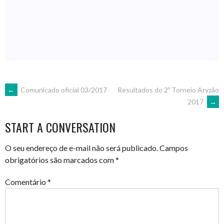
POST
←
Comunicado oficial 03/2017
Resultados do 2º Torneio Aryzão
2017
→
NAVIGATION
START A CONVERSATION
O seu endereço de e-mail não será publicado.
Campos
obrigatórios são marcados com
*
Comentário
*