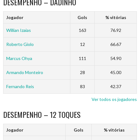
DESEMPENHO – DADINHO
Jogador
Gols
% vitórias
Willian Izaias
163
76.92
Roberto Giolo
12
66.67
Marcus Ohya
111
54.90
Armando Monteiro
28
45.00
Fernando Reis
83
42.37
Ver todos os jogadores
DESEMPENHO – 12 TOQUES
Jogador
Gols
% vitórias