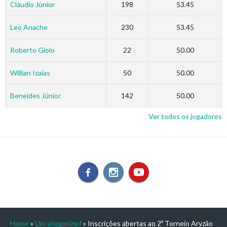
Cláudio Júnior
198
53.45
Leo Anache
230
53.45
Roberto Giolo
22
50.00
Willian Izaias
50
50.00
Beneides Júnior
142
50.00
Ver todos os jogadores
Home
»
Uncategorized
»
Inscrições abertas ao 2º Torneio Aryzão