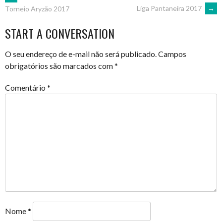
POST
Liga Pantaneira 2017
→
Torneio Aryzão 2017
NAVIGATION
START A CONVERSATION
O seu endereço de e-mail não será publicado.
Campos
obrigatórios são marcados com
*
Comentário
*
Nome
*