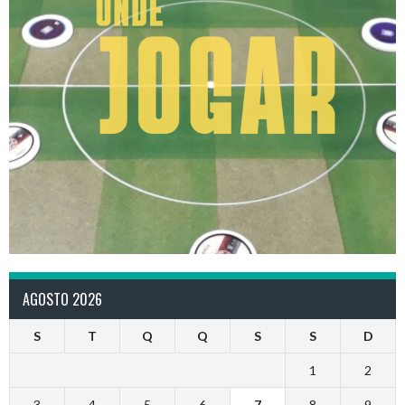
AGOSTO 2026
S
T
Q
Q
S
S
D
1
2
3
4
5
6
7
8
9