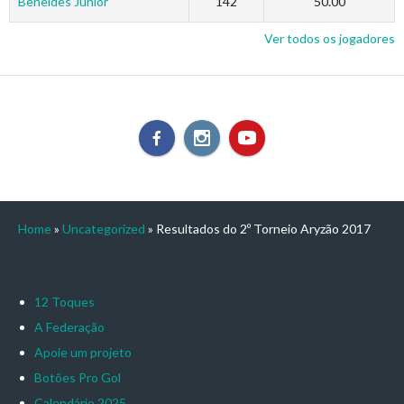
Beneides Júnior
142
50.00
Ver todos os jogadores
Home
»
Uncategorized
»
Resultados do 2º Torneio Aryzão 2017
12 Toques
A Federação
Apoie um projeto
Botões Pro Gol
Calendário 2025