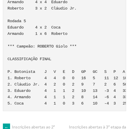
Armando     4 x 4  Eduardo

Roberto     3 x 2  Cláudio Jr.

Rodada 5

Eduardo     4 x 2  Coca

Armando     1 x 6  Roberto

*** Campeão: ROBERTO Giolo ***

CLASSIFICAÇÃO FINAL

P. Botonista    J   V   E   D   GP   GC   S   P   A

1. Roberto      4   4   0   0   16   5    11  12  100
2. Cláudio Jr.  4   2   0   2   9    7    2   6   50%
3. Eduardo      4   1   1   2   10   13   -3  4   33,
4. Armando      4   1   1   2   8    14   -6  4   33,
←
Inscrições abertas ao 2º
Inscrições abertas à 3ª etapa da