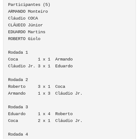
Participantes (5)

ARMANDO Monteiro

Cláudio COCA

CLÁUDIO Júnior

EDUARDO Martins

ROBERTO Giolo

Rodada 1

Coca        1 x 1  Armando

Cláudio Jr. 3 x 1  Eduardo

Rodada 2

Roberto     3 x 1  Coca

Armando     1 x 3  Cláudio Jr.

Rodada 3

Eduardo     1 x 4  Roberto

Coca        2 x 1  Cláudio Jr.

Rodada 4
