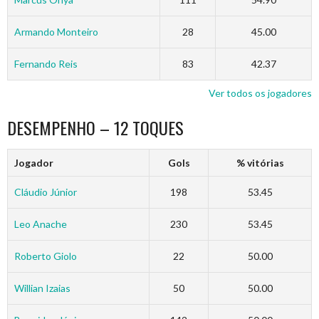
Armando Monteiro
28
45.00
Fernando Reis
83
42.37
Ver todos os jogadores
DESEMPENHO – 12 TOQUES
Jogador
Gols
% vitórias
Cláudio Júnior
198
53.45
Leo Anache
230
53.45
Roberto Giolo
22
50.00
Willian Izaias
50
50.00