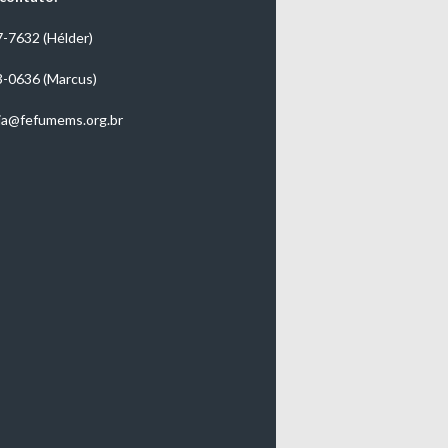
7-7632 (Hélder)
3-0636 (Marcus)
ia@fefumems.org.br