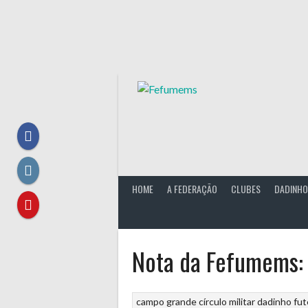
Skip
to
content
HOME
A FEDERAÇÃO
CLUBES
DADINHO
Nota da Fefumems: 
campo grande
círculo militar
dadinho
fut