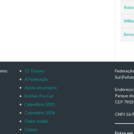
Rober
Willia
Benei
ems:
12 Toques
Federação
Sul (Fefu
A Federação
Apoie um projeto
Endereço: 
Parque do
Botões Pro Gol
CEP 7903
Calendário 2025
Calendário 2026
CNPJ 16.
Clube Indaiá
Clubes
Entre em