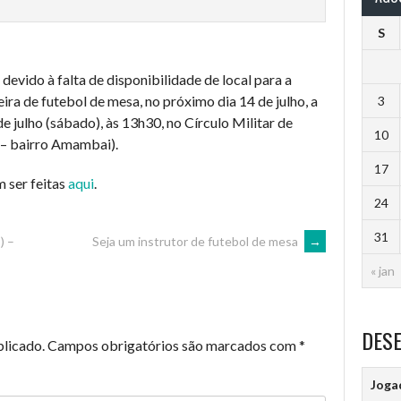
S
devido à falta de disponibilidade de local para a
ira de futebol de mesa, no próximo dia 14 de julho, a
3
de julho (sábado), às 13h30, no Círculo Militar de
10
 – bairro Amambai).
17
m ser feitas
aqui
.
24
31
) –
Seja um instrutor de futebol de mesa
→
« jan
DES
blicado.
Campos obrigatórios são marcados com
*
Joga