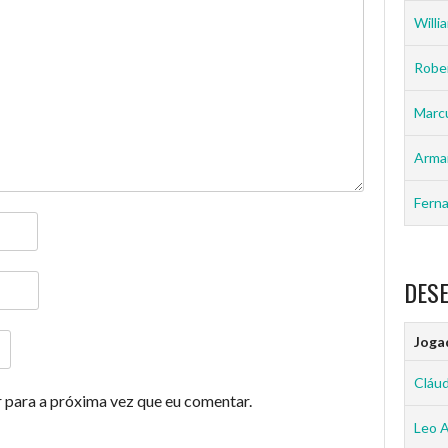
Willia
Rober
Marc
Arma
Ferna
DES
Joga
Cláud
 para a próxima vez que eu comentar.
Leo 