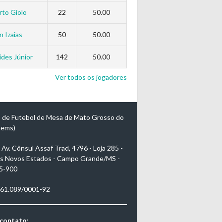
to Giolo
22
50.00
n Izaias
50
50.00
des Júnior
142
50.00
Ver todos os jogadores
 de Futebol de Mesa de Mato Grosso do
mems)
Av. Cônsul Assaf Trad, 4796 - Loja 285 -
s Novos Estados - Campo Grande/MS -
5-900
961.089/0001-92
 contato: