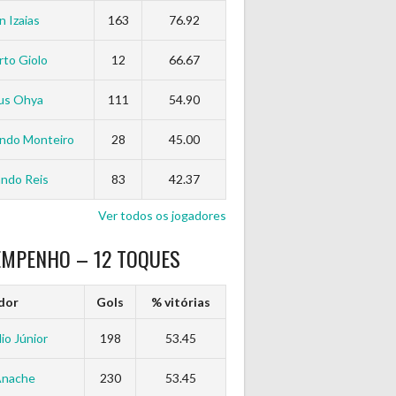
n Izaias
163
76.92
to Giolo
12
66.67
us Ohya
111
54.90
ndo Monteiro
28
45.00
ndo Reis
83
42.37
Ver todos os jogadores
EMPENHO – 12 TOQUES
dor
Gols
% vitórias
io Júnior
198
53.45
Anache
230
53.45