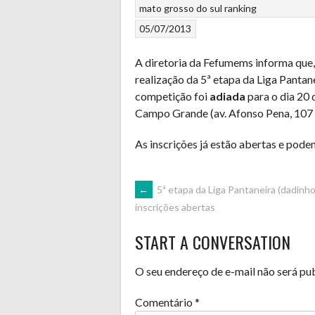
mato grosso do sul
ranking
05/07/2013
A diretoria da Fefumems informa que, 
realização da 5ª etapa da Liga Pantane
competição foi
adiada
para o dia 20 
Campo Grande (av. Afonso Pena, 107
As inscrições já estão abertas e pode
POST
←
5ª etapa da Liga Pantaneira (dadinho
inscrições abertas
NAVIGATION
START A CONVERSATION
O seu endereço de e-mail não será pu
Comentário
*