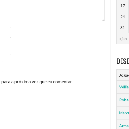
17
24
31
« jan
DES
Joga
 para a próxima vez que eu comentar.
Willia
Rober
Marc
Arma