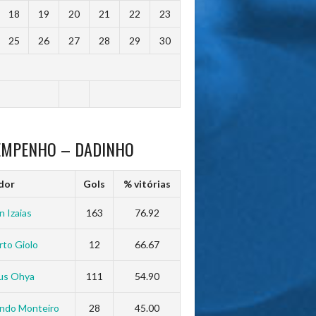
18
19
20
21
22
23
25
26
27
28
29
30
EMPENHO – DADINHO
dor
Gols
% vitórias
n Izaias
163
76.92
to Giolo
12
66.67
us Ohya
111
54.90
ndo Monteiro
28
45.00