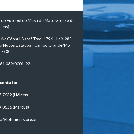
 de Futebol de Mesa de Mato Grosso do
mems)
Av. Cônsul Assaf Trad, 4796 - Loja 285 -
s Novos Estados - Campo Grande/MS -
5-900
961.089/0001-92
 contato:
7-7632 (Hélder)
3-0636 (Marcus)
ia@fefumems.org.br