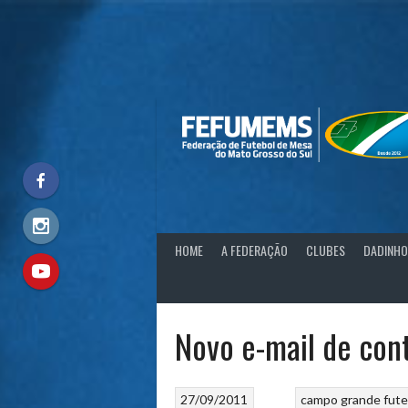
Skip
to
content
HOME
A FEDERAÇÃO
CLUBES
DADINHO
Novo e-mail de con
27/09/2011
campo grande
fute