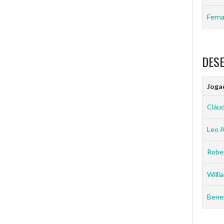
Ferna
DES
Joga
Cláud
Leo 
Rober
Willia
Benei