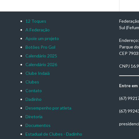
12 Toques
Federação
Sul (Fefu
A Federação
Apoie um projeto
Endereço: 
Parque do
Botões Pro Gol
CEP 7903
Calendário 2025
Calendário 2026
CNPJ 16.
Clube Indaiá
Clubes
Entre em
Contato
(67) 9921
Dadinho
Desempenho por atleta
(67) 9924
Diretoria
presidenc
Documentos
Estadual de Clubes - Dadinho