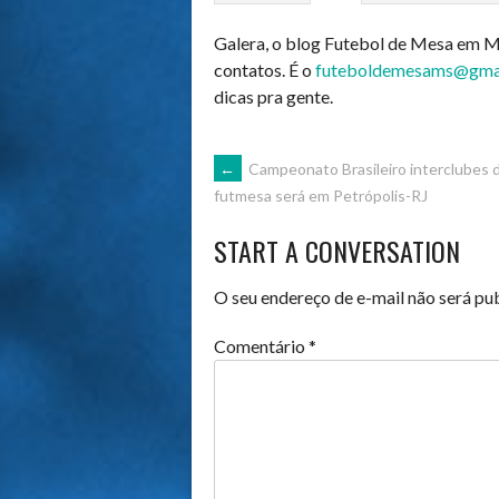
Galera, o blog Futebol de Mesa em M
contatos. É o
futeboldemesams@gma
dicas pra gente.
POST
←
Campeonato Brasileiro interclubes 
futmesa será em Petrópolis-RJ
NAVIGATION
START A CONVERSATION
O seu endereço de e-mail não será pu
Comentário
*