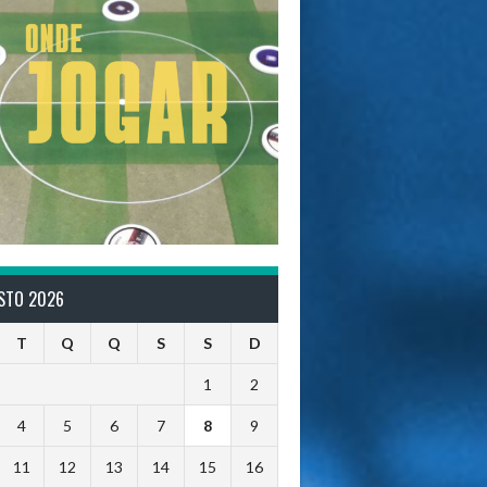
STO 2026
T
Q
Q
S
S
D
1
2
4
5
6
7
8
9
11
12
13
14
15
16