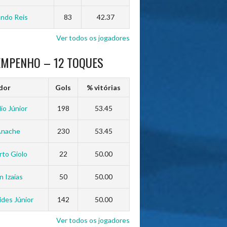
ndo Reis
83
42.37
Ver todos os jogadores
EMPENHO – 12 TOQUES
dor
Gols
% vitórias
io Júnior
198
53.45
Anache
230
53.45
to Giolo
22
50.00
n Izaias
50
50.00
des Júnior
142
50.00
Ver todos os jogadores