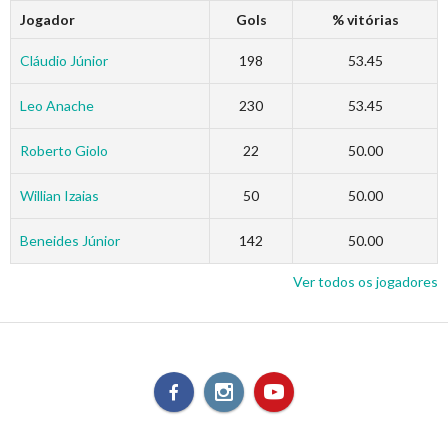
Jogador
Gols
% vitórias
Cláudio Júnior
198
53.45
Leo Anache
230
53.45
Roberto Giolo
22
50.00
Willian Izaias
50
50.00
Beneides Júnior
142
50.00
Ver todos os jogadores