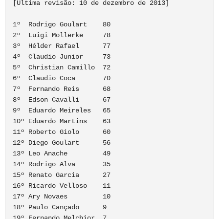
[Última revisão: 10 de dezembro de 2013]

1º  Rodrigo Goulart    80

2º  Luigi Mollerke     78

3º  Hélder Rafael      77

4º  Claudio Junior     73

5º  Christian Camillo  72

6º  Claudio Coca       70

7º  Fernando Reis      68

8º  Edson Cavalli      67

9º  Eduardo Meireles   65

10º Eduardo Martins    63

11º Roberto Giolo      60

12º Diego Goulart      56

13º Leo Anache         49

14º Rodrigo Alva       35

15º Renato Garcia      27

16º Ricardo Velloso    11

17º Ary Novaes         10

18º Paulo Cançado      9

19º Fernando Melchior  7
