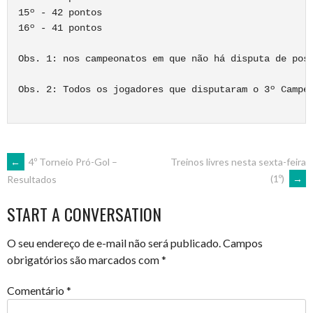
15º - 42 pontos

16º - 41 pontos

Obs. 1: nos campeonatos em que não há disputa de pos
Obs. 2: Todos os jogadores que disputaram o 3º Campeo
POST
←
4º Torneio Pró-Gol –
Treinos livres nesta sexta-feira
(1º)
→
Resultados
NAVIGATION
START A CONVERSATION
O seu endereço de e-mail não será publicado.
Campos
obrigatórios são marcados com
*
Comentário
*