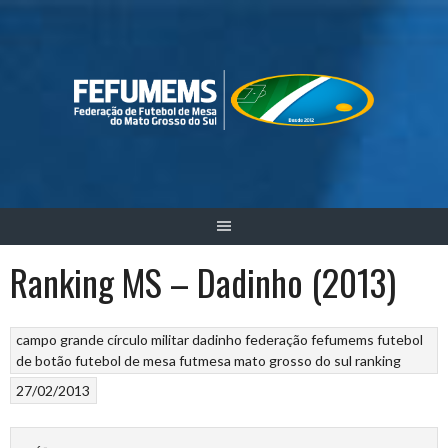
Skip
to
content
Ranking MS – Dadinho (2013)
campo grande
círculo militar
dadinho
federação
fefumems
futebol
de botão
futebol de mesa
futmesa
mato grosso do sul
ranking
27/02/2013