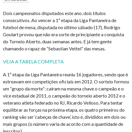
Dois campeonatos disputados este ano, dois títulos
consecutivos. Ao vencer a 1ª etapa da Liga Pantaneira de
futebol de mesa, disputada no último sábado (17), Rodrigo
Goulart provou que não era sorte de principiante a conquista
do Torneio Aberto, duas semanas antes. E já tem gente
chamando o rapaz de “Sebastian Vettel” das mesas.
VEJA A TABELA COMPLETA
A 1ª etapa da Liga Pantaneira reuniu 16 jogadores, sendo que 6
estreavam em competições oficiais em 2012. O sorteio formou
um “grupo da morte”: caíram na mesma chave o campeão e o
vice estadual de 2011, o campeão do torneio aberto 2012 e o
veterano atleta federado no RJ, Ricardo Velloso. Para tentar
equilibrar as forças na próxima etapa, os quatro primeiros do
ranking vão ser ‘cabeças de chave’, isto é, divididos em dois ou
mais grupos (o número varia de acordo com a quantidade de
inscritos).