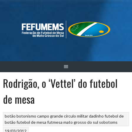
Skip
to
content
Rodrigão, o ‘Vettel’ do futebol
de mesa
botão
botonismo
campo grande
círculo militar
dadinho
futebol de
botão
futebol de mesa
futmesa
mato grosso do sul
sobotoms
19/03/2012