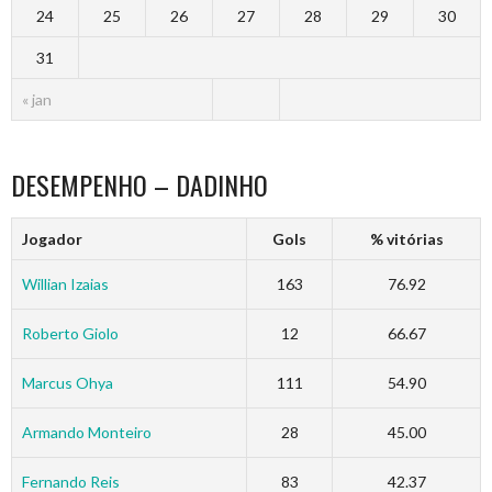
24
25
26
27
28
29
30
31
« jan
DESEMPENHO – DADINHO
Jogador
Gols
% vitórias
Willian Izaias
163
76.92
Roberto Giolo
12
66.67
Marcus Ohya
111
54.90
Armando Monteiro
28
45.00
Fernando Reis
83
42.37