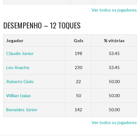
Ver todos os jogadores
DESEMPENHO – 12 TOQUES
Jogador
Gols
% vitórias
Cláudio Júnior
198
53.45
Leo Anache
230
53.45
Roberto Giolo
22
50.00
Willian Izaias
50
50.00
Beneides Júnior
142
50.00
Ver todos os jogadores