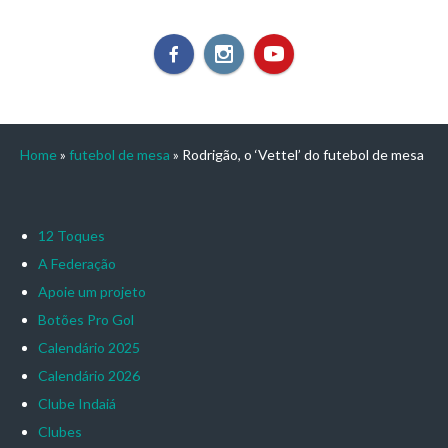
Home
»
futebol de mesa
»
Rodrigão, o ‘Vettel’ do futebol de mesa
12 Toques
A Federação
Apoie um projeto
Botões Pro Gol
Calendário 2025
Calendário 2026
Clube Indaiá
Clubes