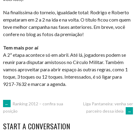
Na finalíssima do torneio, igualdade total: Rodrigo e Roberto
empataram em 2 a 2 na ida e na volta. O título ficou com quem
teve melhor campanha nas fases anteriores. Em breve, você
confere no blog as fotos da premiação!
Tem mais por aí
A 2ª etapa acontece só em abril. Até lá, jogadores podem se
reunir para disputar amistosos no Círculo Militar. Também
vamos aproveitar para abrir espaço às outras regras, como 1
toque, 3 toques ou 12 toques. Interessados, é só ligar para
9217-7632 e marcar a agenda.
POST
←
Ranking 2012 – confira sua
Liga Pantaneira: venha ser
parceiro dessa ideia
→
posição
NAVIGATION
START A CONVERSATION