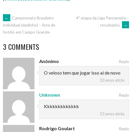
POST
←
Campeonato Brasileiro
4ª etapa da Liga Pantaneira –
resultados
→
individual (dadinho) – lista de
hotéis em Campo Grande
NAVIGATION
3 COMMENTS
Anônimo
Reply
O veloso tem que jogar isso aí de novo
13 anos atrás
Unknown
Reply
Kkkkkkkkkkkkk
13 anos atrás
Rodrigo Goulart
Reply