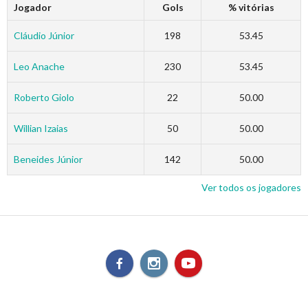
Jogador
Gols
% vitórias
Cláudio Júnior
198
53.45
Leo Anache
230
53.45
Roberto Giolo
22
50.00
Willian Izaias
50
50.00
Beneides Júnior
142
50.00
Ver todos os jogadores