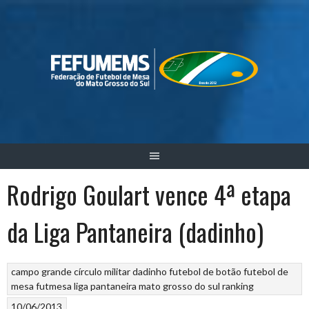
Skip
to
content
Rodrigo Goulart vence 4ª etapa
da Liga Pantaneira (dadinho)
campo grande
círculo militar
dadinho
futebol de botão
futebol de
mesa
futmesa
liga pantaneira
mato grosso do sul
ranking
10/06/2013