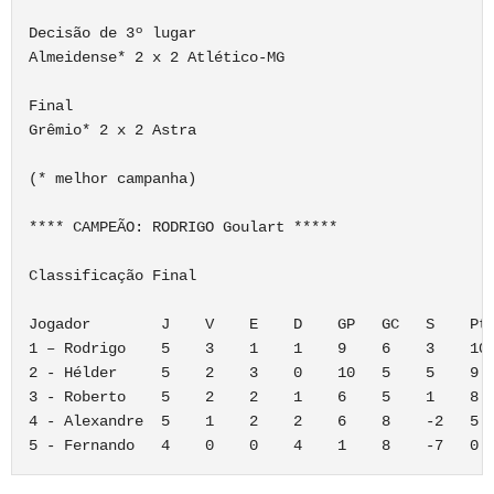
Decisão de 3º lugar

Almeidense* 2 x 2 Atlético-MG

Final

Grêmio* 2 x 2 Astra

(* melhor campanha)

**** CAMPEÃO: RODRIGO Goulart *****

Classificação Final

Jogador        J    V    E    D    GP   GC   S    Pts
1 – Rodrigo    5    3    1    1    9    6    3    10

2 - Hélder     5    2    3    0    10   5    5    9

3 - Roberto    5    2    2    1    6    5    1    8

4 - Alexandre  5    1    2    2    6    8    -2   5
