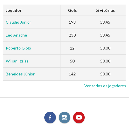
Jogador
Gols
% vitórias
Cláudio Júnior
198
53.45
Leo Anache
230
53.45
Roberto Giolo
22
50.00
Willian Izaias
50
50.00
Beneides Júnior
142
50.00
Ver todos os jogadores