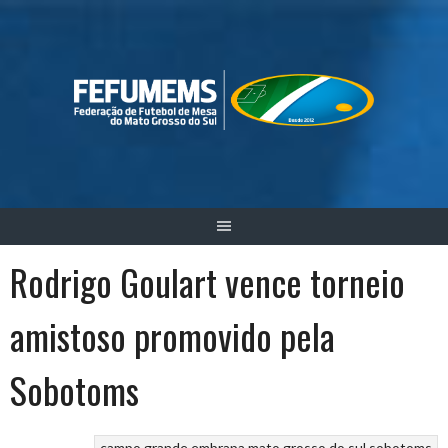
Skip
to
content
Rodrigo Goulart vence torneio
amistoso promovido pela
Sobotoms
campo grande
embrapa
mato grosso do sul
sobotoms