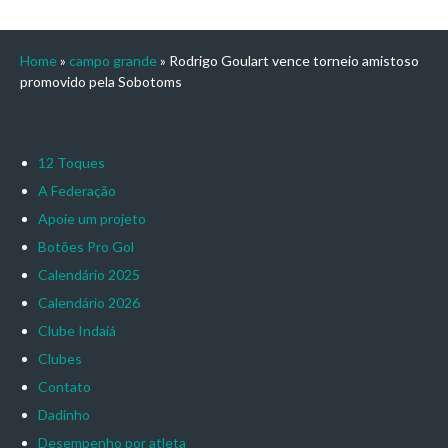
Home
»
campo grande
»
Rodrigo Goulart vence torneio amistoso
promovido pela Sobotoms
12 Toques
A Federação
Apoie um projeto
Botões Pro Gol
Calendário 2025
Calendário 2026
Clube Indaiá
Clubes
Contato
Dadinho
Desempenho por atleta