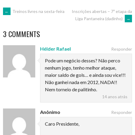
POST
←
Treinos livres na sexta-feira
Inscrições abertas – 7ª etapa da
Liga Pantaneira (dadinho)
→
NAVIGATION
3 COMMENTS
Hélder Rafael
Responder
Pode um negócio desses? Não perco
nenhum jogo, tenho melhor ataque,
maior saldo de gols… e ainda sou vice!!!
Não ganhei nada em 2012, NADA!!
Nem torneio de palitinho.
14 anos atrás
Anônimo
Responder
Caro Presidente,