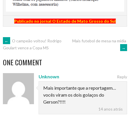
Publicado no jornal O Estado de Mato Grosso do Sul
POST
←
O campeão voltou! Rodrigo
Mais futebol de mesa na mídia
→
Goulart vence a Copa MS
NAVIGATION
ONE COMMENT
Unknown
Reply
Mais importante que a reportagem…
vocês viram os dois golaços do
Gerson?!!!!
14 anos atrás