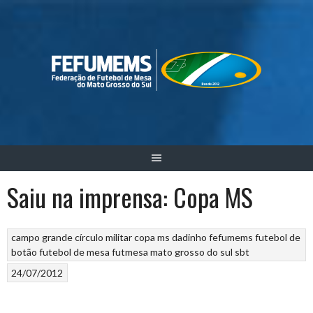
Skip
to
content
Saiu na imprensa: Copa MS
campo grande
círculo militar
copa ms
dadinho
fefumems
futebol de
botão
futebol de mesa
futmesa
mato grosso do sul
sbt
24/07/2012