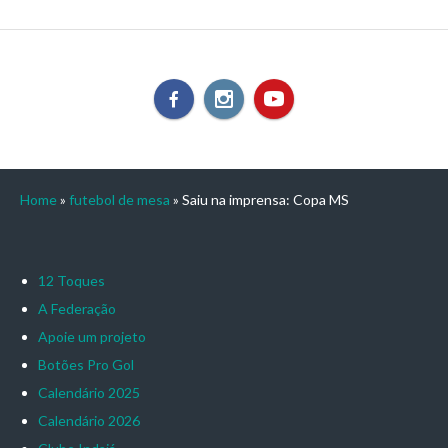
Home
»
futebol de mesa
»
Saiu na imprensa: Copa MS
12 Toques
A Federação
Apoie um projeto
Botões Pro Gol
Calendário 2025
Calendário 2026