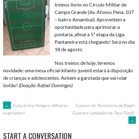
treinos livres no Círculo Militar de
Campo Grande (Av. Afonso Pena, 107
– bairro Amambaí). Aproveitem a
oportunidade para aprimorar a
pontaria, afinal a 5ª etapa da Liga
Pantaneira está chegando! Será no dia
18 de agosto.
Nos treinos de hoje, teremos
novidade: uma mesa oficial infanto-juvenil estará à disposição
de crianças e adolescentes. Avisem a garotada que vai rolar
botão!
(Doação: Rafael Domingos)
POST
←
Ação Entre Amigos: bilhetes
Causos do ‘Botonista de Bagé’:
Guarany campeão da Taça Piatã!
esgotados!
→
NAVIGATION
START A CONVERSATION