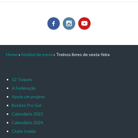
Home
»
futebol de mesa
»
Treinos livres de sexta-feira
12 Toques
A Federação
Apoie um projeto
Botões Pro Gol
Calendário 2025
Calendário 2026
Clube Indaiá