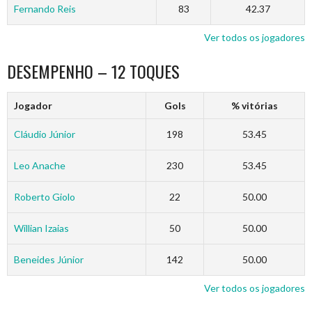
Fernando Reis
83
42.37
Ver todos os jogadores
DESEMPENHO – 12 TOQUES
Jogador
Gols
% vitórias
Cláudio Júnior
198
53.45
Leo Anache
230
53.45
Roberto Giolo
22
50.00
Willian Izaias
50
50.00
Beneides Júnior
142
50.00
Ver todos os jogadores