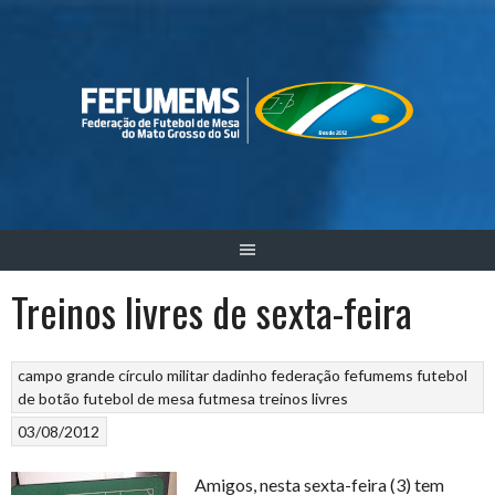
Skip
to
content
Treinos livres de sexta-feira
campo grande
círculo militar
dadinho
federação
fefumems
futebol
de botão
futebol de mesa
futmesa
treinos livres
03/08/2012
Amigos, nesta sexta-feira (3) tem