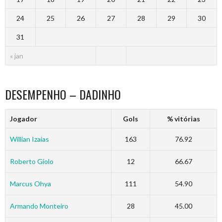
24
25
26
27
28
29
30
31
« jan
DESEMPENHO – DADINHO
Jogador
Gols
% vitórias
Willian Izaias
163
76.92
Roberto Giolo
12
66.67
Marcus Ohya
111
54.90
Armando Monteiro
28
45.00