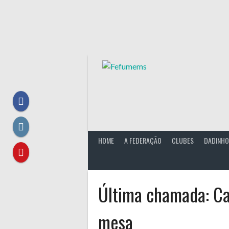
Skip
to
content
HOME
A FEDERAÇÃO
CLUBES
DADINHO
Última chamada: C
mesa