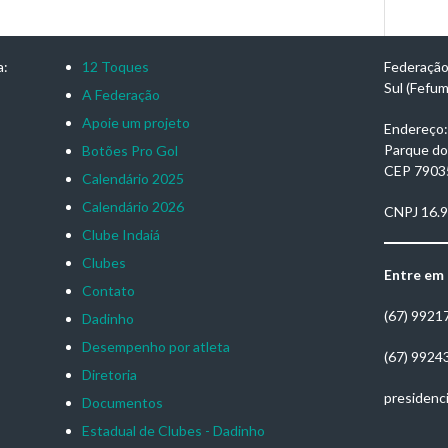
a:
12 Toques
Federação
Sul (Fefu
A Federação
Apoie um projeto
Endereço: 
Parque do
Botões Pro Gol
CEP 7903
Calendário 2025
Calendário 2026
CNPJ 16.
Clube Indaiá
Clubes
Entre em
Contato
(67) 9921
Dadinho
Desempenho por atleta
(67) 9924
Diretoria
presidenc
Documentos
Estadual de Clubes - Dadinho