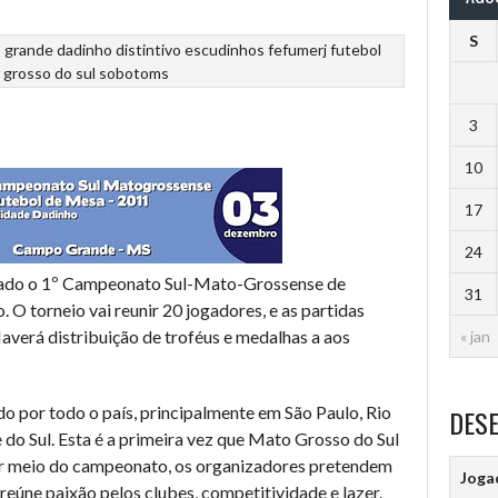
S
 grande
dadinho
distintivo
escudinhos
fefumerj
futebol
 grosso do sul
sobotoms
3
10
17
24
ado o 1º Campeonato Sul-Mato-Grossense de
31
O torneio vai reunir 20 jogadores, e as partidas
averá distribuição de troféus e medalhas a aos
« jan
o por todo o país, principalmente em São Paulo, Rio
DES
 do Sul. Esta é a primeira vez que Mato Grosso do Sul
or meio do campeonato, os organizadores pretendem
Joga
 reúne paixão pelos clubes, competitividade e lazer.