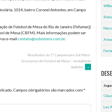
Willia
doviária, 1014, bairro Coronel Antonino, em Campo
Rober
ação de Futebol de Mesa do Rio de Janeiro (Fefumerj)
Marc
tebol de Mesa (CBFM). Mais informações podem ser
 ou e-mail
contato@sobotoms.com.br
.
Arma
Ferna
Resultados do 1º Campeonato Sul-Mato-
Grossense de Futebol de Mesa – modalidade
dadinho
→
DES
Joga
blicado.
Campos obrigatórios são marcados com
*
Cláud
Leo 