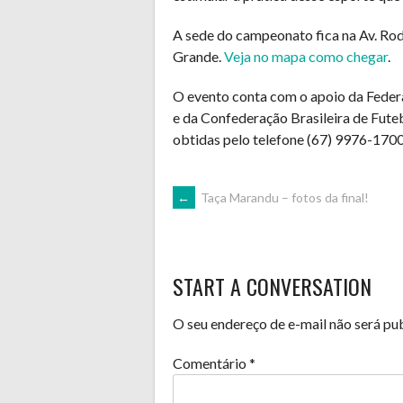
A sede do campeonato fica na Av. Ro
Grande.
Veja no mapa como chegar
.
O evento conta com o apoio da Feder
e da Confederação Brasileira de Fu
obtidas pelo telefone (67) 9976-1700
POST
←
Taça Marandu – fotos da final!
NAVIGATION
START A CONVERSATION
O seu endereço de e-mail não será pu
Comentário
*