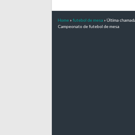
Home
»
futebol de mesa
»
Última chamad
Campeonato de futebol de mesa