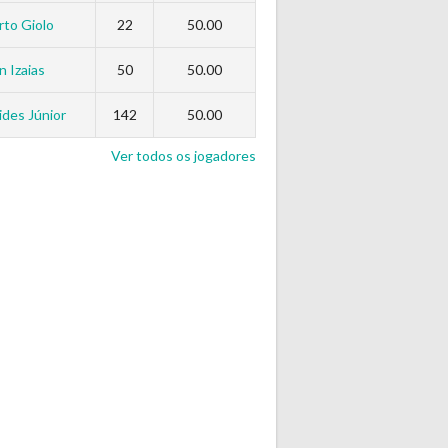
to Giolo
22
50.00
n Izaias
50
50.00
des Júnior
142
50.00
Ver todos os jogadores