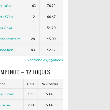
n Izaias
163
76.92
to Giolo
12
66.67
us Ohya
111
54.90
ndo Monteiro
28
45.00
ndo Reis
83
42.37
Ver todos os jogadores
EMPENHO – 12 TOQUES
dor
Gols
% vitórias
io Júnior
198
53.45
Anache
230
53.45