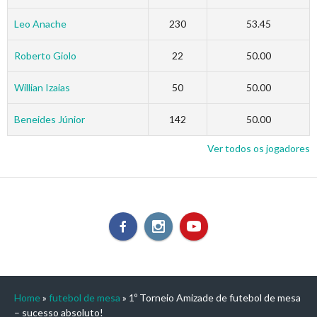
Leo Anache
230
53.45
Roberto Giolo
22
50.00
Willian Izaias
50
50.00
Beneides Júnior
142
50.00
Ver todos os jogadores
Home
»
futebol de mesa
»
1º Torneio Amizade de futebol de mesa
– sucesso absoluto!