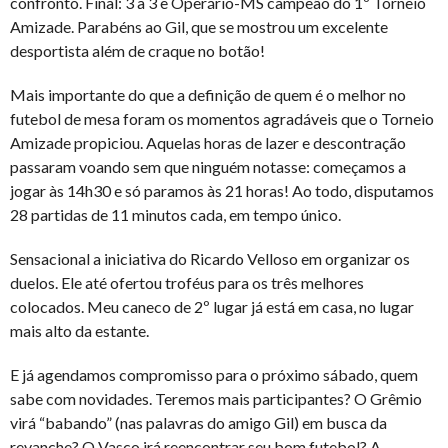
confronto. Final: 3 a 3 e Operário-MS campeão do 1º Torneio
Amizade. Parabéns ao Gil, que se mostrou um excelente
desportista além de craque no botão!
Mais importante do que a definição de quem é o melhor no
futebol de mesa foram os momentos agradáveis que o Torneio
Amizade propiciou. Aquelas horas de lazer e descontração
passaram voando sem que ninguém notasse: começamos a
jogar às 14h30 e só paramos às 21 horas! Ao todo, disputamos
28 partidas de 11 minutos cada, em tempo único.
Sensacional a iniciativa do Ricardo Velloso em organizar os
duelos. Ele até ofertou troféus para os três melhores
colocados. Meu caneco de 2º lugar já está em casa, no lugar
mais alto da estante.
E já agendamos compromisso para o próximo sábado, quem
sabe com novidades. Teremos mais participantes? O Grêmio
virá “babando” (nas palavras do amigo Gil) em busca da
revanche? O Vasco irá reencontrar seu bom futebol? A