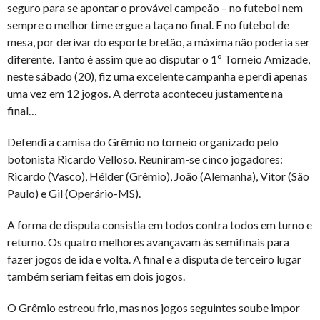
seguro para se apontar o provável campeão – no futebol nem
sempre o melhor time ergue a taça no final. E no futebol de
mesa, por derivar do esporte bretão, a máxima não poderia ser
diferente. Tanto é assim que ao disputar o 1º Torneio Amizade,
neste sábado (20), fiz uma excelente campanha e perdi apenas
uma vez em 12 jogos. A derrota aconteceu justamente na
final…
Defendi a camisa do Grêmio no torneio organizado pelo
botonista Ricardo Velloso. Reuniram-se cinco jogadores:
Ricardo (Vasco), Hélder (Grêmio), João (Alemanha), Vitor (São
Paulo) e Gil (Operário-MS).
A forma de disputa consistia em todos contra todos em turno e
returno. Os quatro melhores avançavam às semifinais para
fazer jogos de ida e volta. A final e a disputa de terceiro lugar
também seriam feitas em dois jogos.
O Grêmio estreou frio, mas nos jogos seguintes soube impor