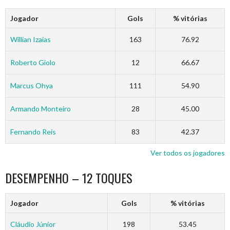
Jogador
Gols
% vitórias
Willian Izaias
163
76.92
Roberto Giolo
12
66.67
Marcus Ohya
111
54.90
Armando Monteiro
28
45.00
Fernando Reis
83
42.37
Ver todos os jogadores
DESEMPENHO – 12 TOQUES
Jogador
Gols
% vitórias
Cláudio Júnior
198
53.45