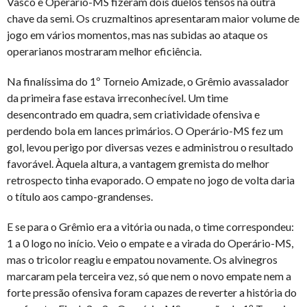
Vasco e Operário-MS fizeram dois duelos tensos na outra
chave da semi. Os cruzmaltinos apresentaram maior volume de
jogo em vários momentos, mas nas subidas ao ataque os
operarianos mostraram melhor eficiência.
Na finalíssima do 1º Torneio Amizade, o Grêmio avassalador
da primeira fase estava irreconhecível. Um time
desencontrado em quadra, sem criatividade ofensiva e
perdendo bola em lances primários. O Operário-MS fez um
gol, levou perigo por diversas vezes e administrou o resultado
favorável. Àquela altura, a vantagem gremista do melhor
retrospecto tinha evaporado. O empate no jogo de volta daria
o título aos campo-grandenses.
E se para o Grêmio era a vitória ou nada, o time correspondeu:
1 a 0 logo no início. Veio o empate e a virada do Operário-MS,
mas o tricolor reagiu e empatou novamente. Os alvinegros
marcaram pela terceira vez, só que nem o novo empate nem a
forte pressão ofensiva foram capazes de reverter a história do