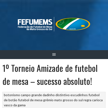
Skip
to
content
1º Torneio Amizade de futebol
de mesa – sucesso absoluto!
botonismo
campo grande
dadinho
distintivo
escudinhos
futebol
de botão
futebol de mesa
grêmio
mato grosso do sul
regra carioca
vasco da gama