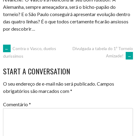
Alemanha, sempre ameaçadora, será o bicho-papão do
torneio? E o São Paulo conseguirá apresentar evolução dentro
das quatro linhas? É o que todos certamente ficarão ansiosos
por descobrir…
POST
←
Contra o Vasco, duelos
Divulgada a tabela do 1º Torneio
Amizade!
→
duríssimos
NAVIGATION
START A CONVERSATION
O seu endereço de e-mail não será publicado.
Campos
obrigatórios são marcados com
*
Comentário
*